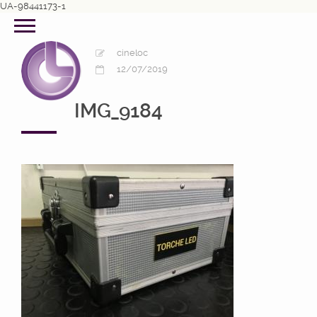
UA-98441173-1
cineloc
12/07/2019
IMG_9184