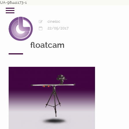
UA-98441173-1
cineloc
22/05/2017
floatcam