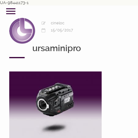
UA-98441173-1
cineloc
15/05/2017
ursaminipro